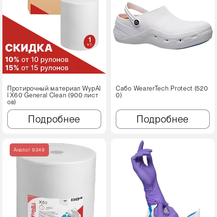
Протирочный материал WypAl
Сабо WearerTech Protect (520
l X60 Genеral Clean (900 лист
0)
ов)
Подробнее
Подробнее
Аналог 9349