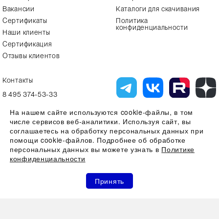
Вакансии
Каталоги для скачивания
Сертификаты
Политика
конфиденциальности
Наши клиенты
Сертификация
Отзывы клиентов
Контакты
8 495 374-53-33
info7@alfa-lab.com
На нашем сайте используются cookie-файлы, в том
числе сервисов веб-аналитики. Используя сайт, вы
соглашаетесь на обработку персональных данных при
помощи cookie-файлов. Подробнее об обработке
Вся представленная на сайте информация, касающаяся технических
характеристик, наличия на складе, стоимости товаров, носит
персональных данных вы можете узнать в
Политике
информационный характер и ни при каких условиях не является
конфиденциальности
публичной офертой, определяемой положениями Статьи 437(2)
Гражданского кодекса РФ
0
0
0
Все права защищены 2026 © ООО "Компания Альфа-Лаб" ИНН
Принять
7731644966 | ОГРН 1107746123121
Акции
Избранное
Сравнение
Корзина