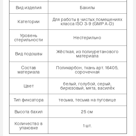
Вид изделия
Бахилы
Для работы в чистых помещениях
Категории
класса ISO 3-9 (GMP A-D)
Уровень
Нестерильно
стерильности
Жёсткая, из полиуретанового
Вид подошвы
материала
Состав
Поликарбон, ткань арт. 16405,
материала
сорочечная
белый, голубой, серый,
Цвет
бирюзовый, мята, василёк
Тип фиксатора
тесьма, тесьма на пуговице
Высота бахил
25 см
Количество в
1 шт.
упаковке