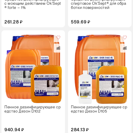
с моющим действием Ok’Sept
спиртовое Ok'Sept® для обра
® forte – 1%
ботки поверхностей
261.28 ₽
559.69 ₽
Вес
1 кг
5 кг
22 кг
Тип
упаковки
Флакон с крышкой
Пенное дезинфицирующее ср
Пенное дезинфицирующее ср
едство Дезон D102
едство Дезон D105
940.94 ₽
284.13 ₽