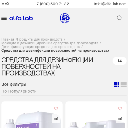
MAX
+7 (800) 500-71-32
info1@alfa-lab.com
Главная
/
Продукты для производств
/
Моющие и дезинфицирующие средства для производств
/
Дезинфицирующие средства для производств
/
Средства для дезинфекции поверхностей на производствах
СРЕДСТВА ДЛЯ ДЕЗИНФЕКЦИИ
14
ПОВЕРХНОСТЕЙ НА
ПРОИЗВОДСТВАХ
Все фильтры
По
Популярности
Объем,
л
1
5