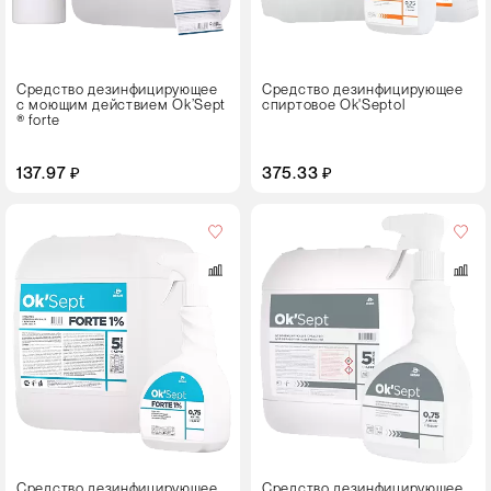
Флакон с триггером
Средство дезинфицирующее
Средство дезинфицирующее
с моющим действием Ok’Sept
спиртовое Ok'Septol
® forte
137.97 ₽
375.33 ₽
Объем,
л
0,75
5
Тип
упаковки
Флакон с триггером
Средство дезинфицирующее
Средство дезинфицирующее