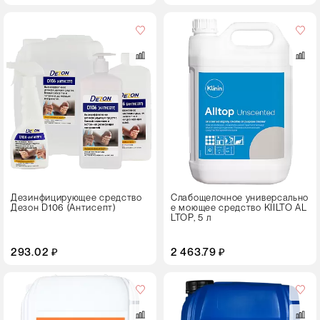
Объем,
л
5
Тип
упаковки
Канистра
Дезинфицирующее средство
Слабощелочное универсально
Дезон D106 (Антисепт)
е моющее средство KIILTO AL
LTOP, 5 л
293.02 ₽
2 463.79 ₽
Объем,
л
20