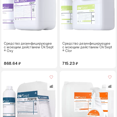
Тип
упаковки
Флакон с крышкой
Средство дезинфицирующее
Средство дезинфицирующее
с моющим действием Ok’Sept
с моющим действием Ok’Sept
® Oxy
® Clor
868.64 ₽
715.23 ₽
Объем,
л
0,75
1
5
Тип
упаковки