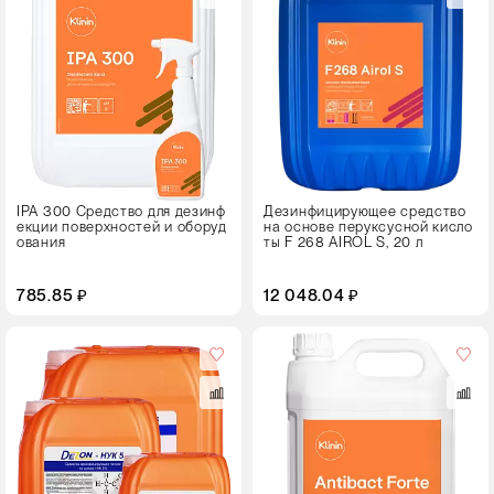
Тип
упаковки
Канистра
IPA 300 Средство для дезинф
Дезинфицирующее средство
екции поверхностей и оборуд
на основе перуксусной кисло
ования
ты F 268 AIROL S, 20 л
785.85 ₽
12 048.04 ₽
Объем,
л
5
Тип
упаковки
Канистра