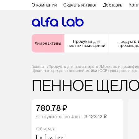
О компании
Скачать каталог
Доставка
Конт
Продукты для
Продукты 
Химреактивы
чистых помещений
производ
Главная
/
Продукты для производств
/
Моющие и дезинфиц
Щелочные средства внешней мойки (COP) для производст
ПЕННОЕ ЩЕЛО
780.78 ₽
3 123.12 ₽
Отгружается по
4
шт -
Объем, л