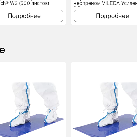
ech® W3 (500 листов)
неопреном VILEDA Усиле
(М)
Подробнее
Подробнее
е