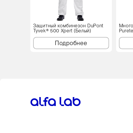
Защитный комбинезон DuPont
Много
Tyvek® 500 Xpert (Белый)
Puret
см, с
Подробнее