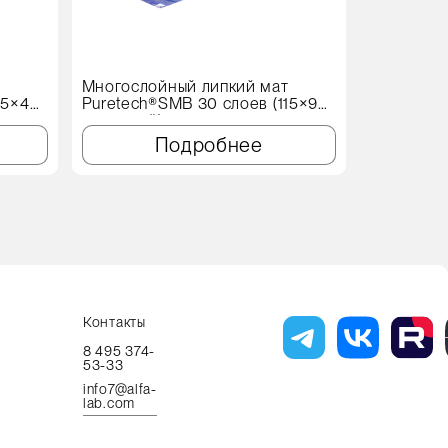
т
Многослойный липкий мат
Протироч
15×45
Puretech®SMB 30 слоев (115×90
X60 Genеr
см, синий)
Подробнее
Контакты
8 495 374-
53-33
info7@alfa-
lab.com