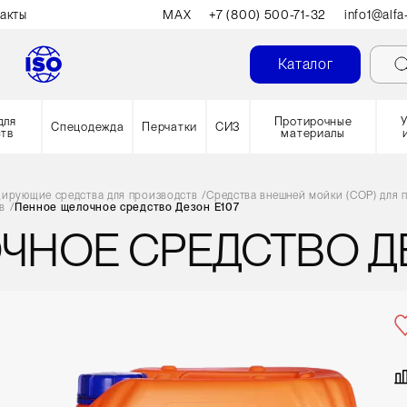
акты
MAX
+7 (800) 500-71-32
info1@alfa
Каталог
для
Протирочные
Спецодежда
Перчатки
СИЗ
ств
материалы
ирующие средства для производств
/
Средства внешней мойки (COP) для 
в
/
Пенное щелочное средство Дезон E107
ЧНОЕ СРЕДСТВО ДЕ