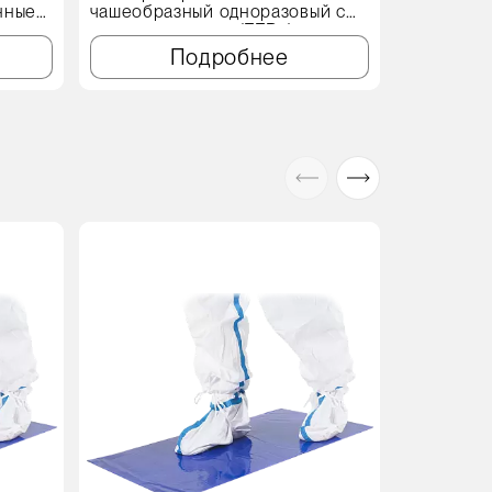
нные
чашеобразный одноразовый с
клапаном выдоха (FFP2)
Подробнее
Акция
В