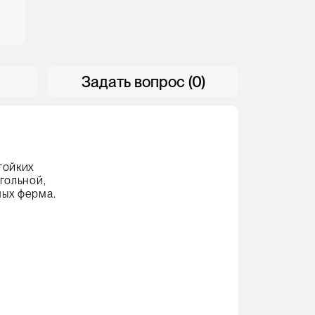
Задать вопрос (0)
й
тойких
гольной,
ых ферма.