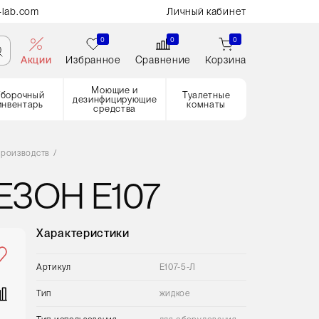
-lab.com
Личный кабинет
0
0
0
Акции
Избранное
Сравнение
Корзина
Моющие и
Уборочный
Туалетные
дезинфицирующие
инвентарь
комнаты
средства
производств
/
ЗОН E107
Характеристики
Артикул
E107-5-Л
Тип
жидкое