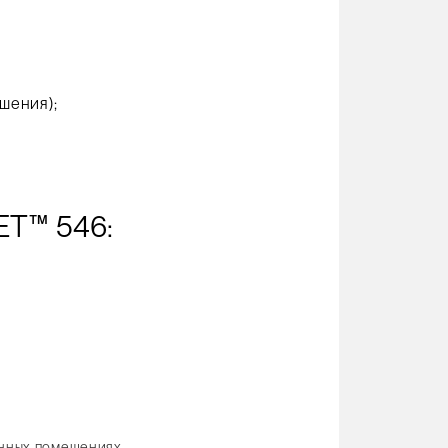
шения);
ET™ 546:
енных помещениях