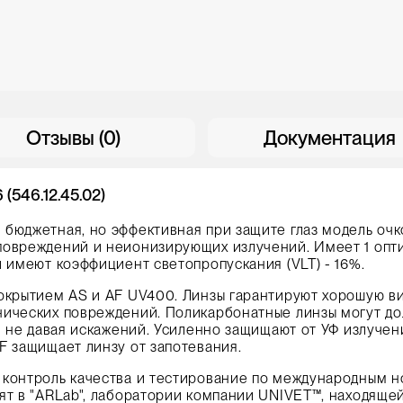
Отзывы (0)
Документация
(546.12.45.02)
 бюджетная, но эффективная при защите глаз модель очк
повреждений и неионизирующих излучений. Имеет 1 опти
и имеют коэффициент светопропускания (VLT) - 16%.
покрытием AS и AF UV400. Линзы гарантируют хорошую в
нических повреждений. Поликарбонатные линзы могут д
 и не давая искажений. Усиленно защищают от УФ излучен
F защищает линзу от запотевания.
 контроль качества и тестирование по международным н
ят в "ARLab", лаборатории компании UNIVET™, находящей