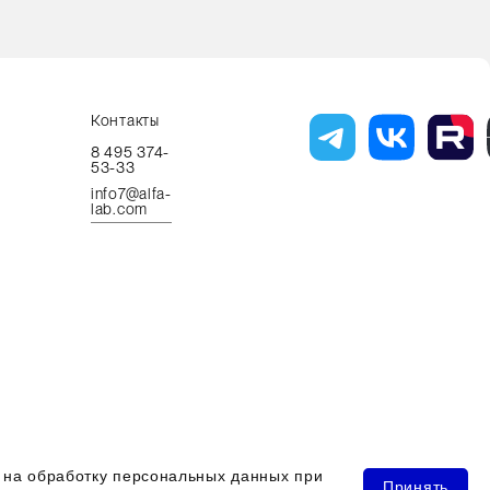
Контакты
8 495 374-
53-33
info7@alfa-
lab.com
ава защищены 2026 © ООО "Компания Альфа-Лаб"
ь на обработку персональных данных при
Принять
ИНН 7731644966 | ОГРН 1107746123121