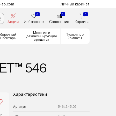
-lab.com
Личный кабинет
0
0
0
Акции
Избранное
Сравнение
Корзина
Моющие и
Уборочный
Туалетные
дезинфицирующие
инвентарь
комнаты
средства
ET™ 546
Характеристики
Артикул
546.12.45.02