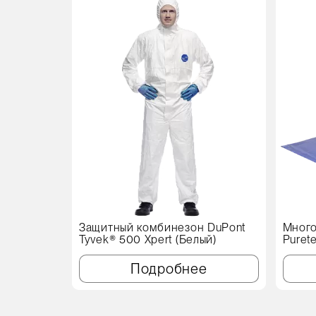
Защитный комбинезон DuPont
Много
Tyvek® 500 Xpert (Белый)
Puret
см, с
Подробнее