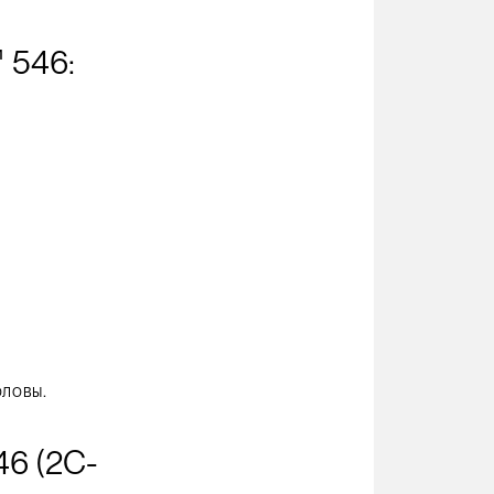
 546:
ловы.
46 (2C-