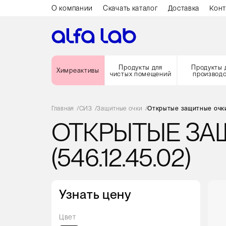
О компании
Скачать каталог
Доставка
Конт
Продукты для
Продукты 
Химреактивы
чистых помещений
производ
Главная
/
СИЗ
/
Защитные очки
/
Открытые защитные очки 
ОТКРЫТЫЕ ЗАЩ
(546.12.45.02)
Узнать цену
Цвет