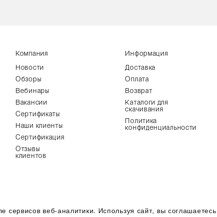
Компания
Информация
Новости
Доставка
Обзоры
Оплата
Вебинары
Возврат
Вакансии
Каталоги для
скачивания
Сертификаты
Политика
Наши клиенты
конфиденциальности
Сертификация
Отзывы
клиентов
хнических характеристик, наличия на складе, стоимости
Все пр
ле сервисов веб-аналитики. Используя сайт, вы соглашаетес
 условиях не является публичной офертой,