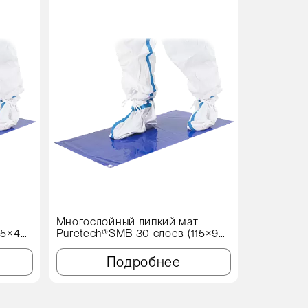
Акция
В
т
Многослойный липкий мат
Протироч
15×45
Puretech®SMB 30 слоев (115×90
X60 Genеr
см, синий)
Подробнее