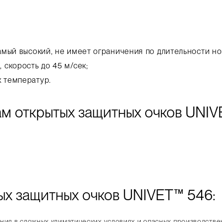
самый высокий, не имеет ограничения по длительности но
 скорость до 45 м/сек;
х температур.
ам открытых защитных очков UNIV
ых защитных очков UNIVET™ 546:
ания в сложных климатических условиях и опасных производств