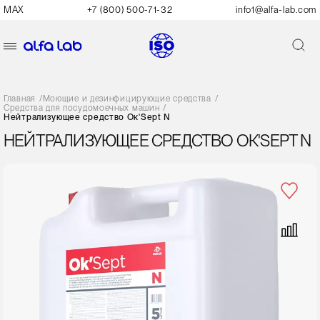
MAX
+7 (800) 500-71-32
info1@alfa-lab.com
Главная
/
Моющие и дезинфицирующие средства
/
Средства для посудомоечных машин
/
Нейтрализующее средство Ок'Sept N
НЕЙТРАЛИЗУЮЩЕЕ СРЕДСТВО ОК'SEPT N