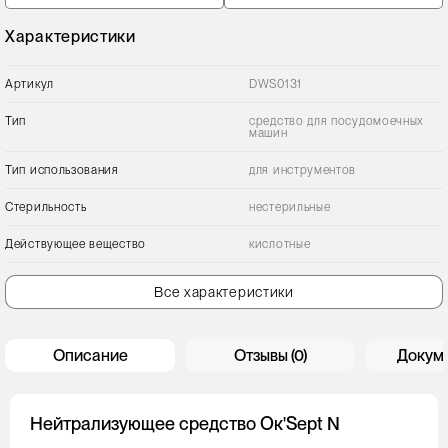
Характеристики
Артикул
DWS0131
Тип
средство для посудомоечных
машин
Тип использования
для инструментов
Стерильность
нестерильные
Действующее вещество
кислотные
Все характеристики
Описание
Отзывы (0)
Докум
Нейтрализующее средство Ок'Sept N