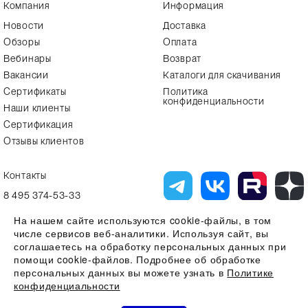
Компания
Информация
Новости
Доставка
Обзоры
Оплата
Вебинары
Возврат
Вакансии
Каталоги для скачивания
Сертификаты
Политика
конфиденциальности
Наши клиенты
Сертификация
Отзывы клиентов
Контакты
8 495 374-53-33
info7@alfa-lab.com
На нашем сайте используются cookie-файлы, в том
числе сервисов веб-аналитики. Используя сайт, вы
соглашаетесь на обработку персональных данных при
помощи cookie-файлов. Подробнее об обработке
Вся представленная на сайте информация, касающаяся технических
характеристик, наличия на складе, стоимости товаров, носит
персональных данных вы можете узнать в
Политике
информационный характер и ни при каких условиях не является
конфиденциальности
публичной офертой, определяемой положениями Статьи 437(2)
Гражданского кодекса РФ