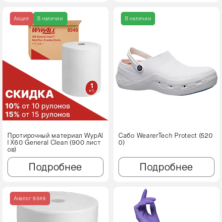
Акция
В наличии
В наличии
Протирочный материал WypAl
Сабо WearerTech Protect (520
l X60 Genеral Clean (900 лист
0)
ов)
Подробнее
Подробнее
Аналог 9349