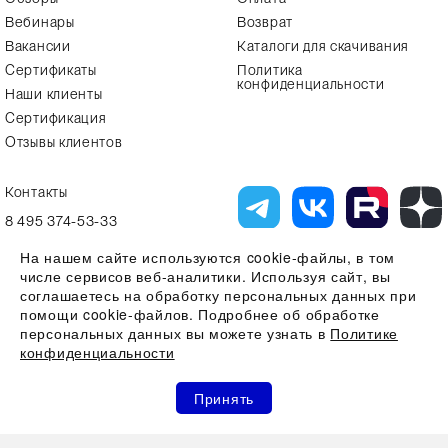
Вебинары
Возврат
Вакансии
Каталоги для скачивания
Сертификаты
Политика
конфиденциальности
Наши клиенты
Сертификация
Отзывы клиентов
Контакты
8 495 374-53-33
info7@alfa-lab.com
На нашем сайте используются cookie-файлы, в том
числе сервисов веб-аналитики. Используя сайт, вы
соглашаетесь на обработку персональных данных при
помощи cookie-файлов. Подробнее об обработке
Вся представленная на сайте информация, касающаяся технических
характеристик, наличия на складе, стоимости товаров, носит
персональных данных вы можете узнать в
Политике
информационный характер и ни при каких условиях не является
конфиденциальности
публичной офертой, определяемой положениями Статьи 437(2)
Гражданского кодекса РФ
0
0
0
Все права защищены 2026 © ООО "Компания Альфа-Лаб" ИНН
Принять
7731644966 | ОГРН 1107746123121
Акции
Избранное
Сравнение
Корзина