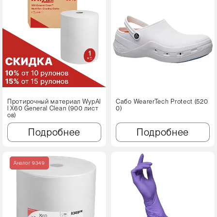
Протирочный материал WypAl
Сабо WearerTech Protect (520
l X60 Genеral Clean (900 лист
0)
ов)
Подробнее
Подробнее
Аналог 9349