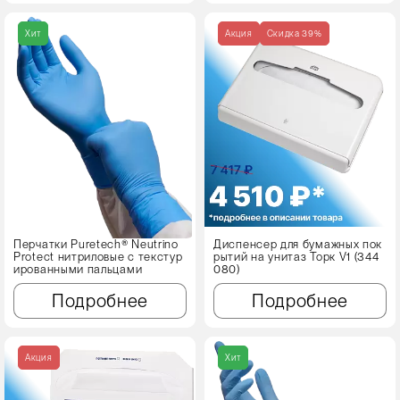
Хит
Акция
Cкидка 39%
Перчатки Puretech® Neutrino
Диспенсер для бумажных пок
Protect нитриловые с текстур
рытий на унитаз Торк V1 (344
ированными пальцами
080)
Подробнее
Подробнее
Акция
Хит