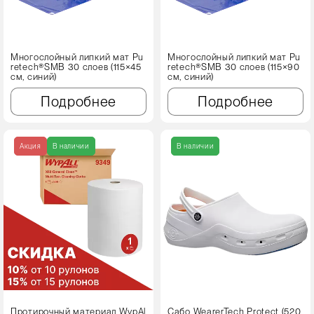
Многослойный липкий мат Pu
Многослойный липкий мат Pu
retech®SMB 30 слоев (115×45
retech®SMB 30 слоев (115×90
см, синий)
см, синий)
Подробнее
Подробнее
Акция
В наличии
В наличии
Протирочный материал WypAl
Сабо WearerTech Protect (520