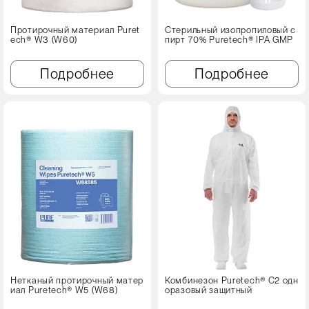
Протирочный материал Puret
Стерильный изопропиловый с
ech® W3 (W60)
пирт 70% Puretech® IPA GMP
Подробнее
Подробнее
Нетканый протирочный матер
Комбинезон Puretech® C2 одн
иал Puretech® W5 (W68)
оразовый защитный