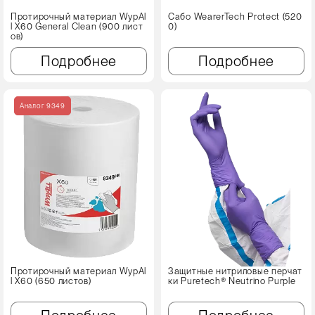
Протирочный материал WypAl
Сабо WearerTech Protect (520
l X60 Genеral Clean (900 лист
0)
ов)
Подробнее
Подробнее
Аналог 9349
Протирочный материал WypAl
Защитные нитриловые перчат
l X60 (650 листов)
ки Puretech® Neutrino Purple