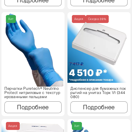
Подробнее
Подробнее
Хит
Акция
Cкидка 39%
Перчатки Puretech® Neutrino
Диспенсер для бумажных пок
Protect нитриловые с текстур
рытий на унитаз Торк V1 (344
ированными пальцами
080)
Подробнее
Подробнее
Акция
Хит