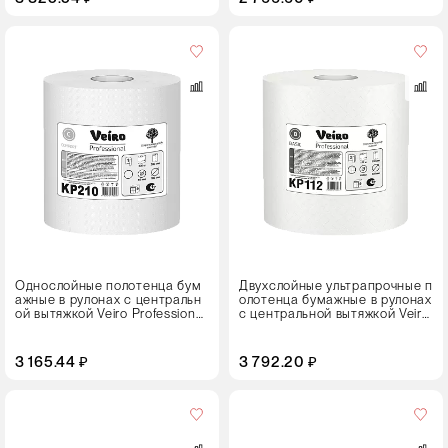
Кол-
во
в
упаковке
6 рулонов
Цвет
Однослойные полотенца бум
Двухслойные ультрапрочные п
ажные в рулонах с центральн
олотенца бумажные в рулонах
ой вытяжкой Veiro Professional
с центральной вытяжкой Veiro
Comfort KP210
Professional Basic KP112
3 165.44 ₽
3 792.20 ₽
Кол-
во
в
упаковке