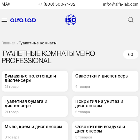
MAX
+7 (800) 500-71-32
info1@alfa-lab.com
Главная
/
Туалетные комнаты
ТУАЛЕТНЫЕ КОМНАТЫ VEIRO
60
PROFESSIONAL
Бумажные полотенца и
Салфетки и диспенсеры
диспенсеры
21 товар
4 товара
Туалетная бумага и
Покрытия на унитаз и
диспенсеры
диспенсеры
21 товар
2 товара
Мыло, крем и диспенсеры
Освежители воздуха и
диспенсеры
3 товара
5 товаров