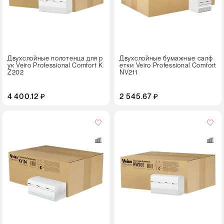
Двухслойные полотенца для р
Двухслойные бумажные салф
ук Veiro Professional Comfort K
етки Veiro Professional Comfort
Z202
NV211
4 400.12 ₽
2 545.67 ₽
Кол-
во
в
упаковке
21 пачка
Цвет