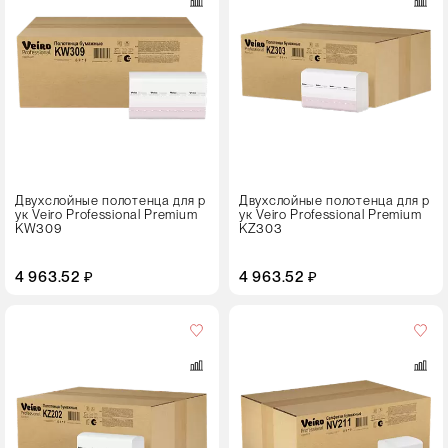
21 пачка
Цвет
Двухслойные полотенца для р
Двухслойные полотенца для р
ук Veiro Professional Premium
ук Veiro Professional Premium
KW309
KZ303
4 963.52 ₽
4 963.52 ₽
Кол-
во
в
упаковке
15 пачек
Цвет