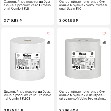
Однослойные полотенца бум
Однослойные полотенца бум
ажные в рулонах Veiro Professi
ажные в рулонах Veiro Professi
onal Comfort K211
onal Basic K101
2 719.93 ₽
3 001.88 ₽
Кол-
во
в
упаковке
6 рулонов
Цвет
Двухслойные полотенца бума
Однослойные полотенца бум
жные в рулонах Veiro Professio
ажные в рулонах с центральн
nal Comfort K203
ой вытяжкой Veiro Professional
Basic KP105
3 825.54 ₽
2 766.60 ₽