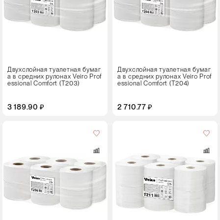
Цвет
Двухслойная туалетная бумаг
Двухслойная туалетная бумаг
а в средних рулонах Veiro Prof
а в средних рулонах Veiro Prof
essional Comfort (T203)
essional Comfort (T204)
3 189.90 ₽
2 710.77 ₽
Кол-
во
в
упаковке
6 рулонов
Цвет