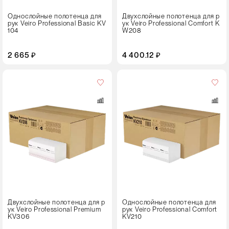
Однослойные полотенца для
Двухслойные полотенца для р
рук Veiro Professional Basic KV
ук Veiro Professional Comfort K
104
W208
2 665 ₽
4 400.12 ₽
Кол-
во
в
упаковке
20 пачек
Цвет
Двухслойные полотенца для р
Однослойные полотенца для
ук Veiro Professional Premium
рук Veiro Professional Comfort
KV306
KV210