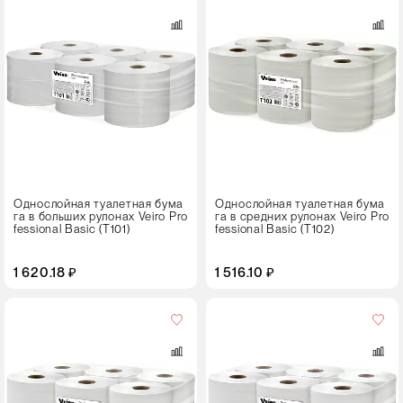
в
упаковке
12 рулонов
Цвет
Однослойная туалетная бума
Однослойная туалетная бума
га в больших рулонах Veiro Pro
га в средних рулонах Veiro Pro
fessional Basic (T101)
fessional Basic (T102)
1 620.18 ₽
1 516.10 ₽
Кол-
во
в
упаковке
12 рулонов