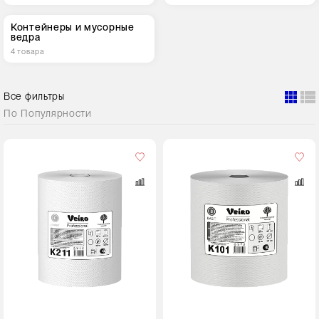
Контейнеры и мусорные
ведра
4 товара
Все фильтры
По
Популярности
Кол-
во
в
упаковке
6 рулонов
Цвет