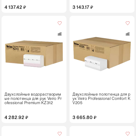
4 137.42 ₽
3 143.17 ₽
Кол-
во
в
упаковке
20 пачек
Цвет
Двухслойные водорастворим
Двухслойные полотенца для р
ые полотенца для рук Veiro Pr
ук Veiro Professional Comfort K
ofessional Premium KZ312
V205
4 282.92 ₽
3 665.80 ₽
Кол-
во