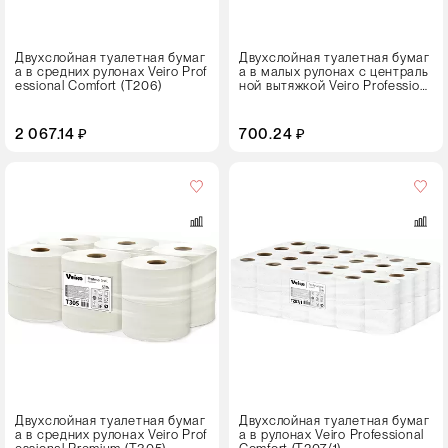
Двухслойная туалетная бумаг
Двухслойная туалетная бумаг
а в средних рулонах Veiro Prof
а в малых рулонах с централь
essional Comfort (T206)
ной вытяжкой Veiro Profession
al Comfort (T211)
2 067.14 ₽
700.24 ₽
Кол-
во
в
упаковке
48 рулонов
Цвет
Двухслойная туалетная бумаг
Двухслойная туалетная бумаг
а в средних рулонах Veiro Prof
а в рулонах Veiro Professional