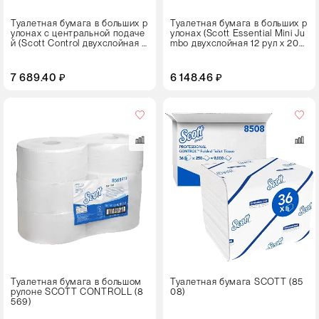
Туалетная бумага в больших р
Туалетная бумага в больших р
улонах с центральной подаче
улонах (Scott Essential Mini Ju
й (Scott Control двухслойная 1
mbo двухслойная 12 рул х 200
2 рул х 204м)
м)
7 689.40 ₽
6 148.46 ₽
Кол-
во
в
упаковке
36 пачек
Цвет
Туалетная бумага в большом
Туалетная бумага SCOTT (85
рулоне SCOTT CONTROLL (8
08)
569)