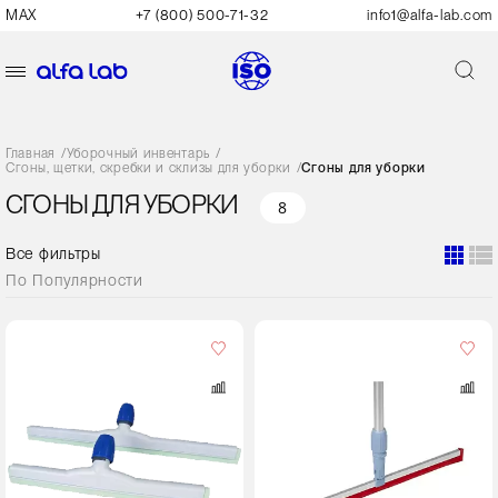
MAX
+7 (800) 500-71-32
info1@alfa-lab.com
Главная
/
Уборочный инвентарь
/
Сгоны, щетки, скребки и склизы для уборки
/
Сгоны для уборки
СГОНЫ ДЛЯ УБОРКИ
8
Все фильтры
По
Популярности
Цвет