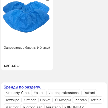
Одноразовые бахилы (40 мкм)
430.40 ₽
Бренды по разделу:
Kimberly-Clark
Ecolab
Vileda professional
DuPont
TexWipe
Kimtech
Univet
Юниформ
Piercan
Toffeln
Mar Cor
Micronclean
Puretech
КЛИНИПАК