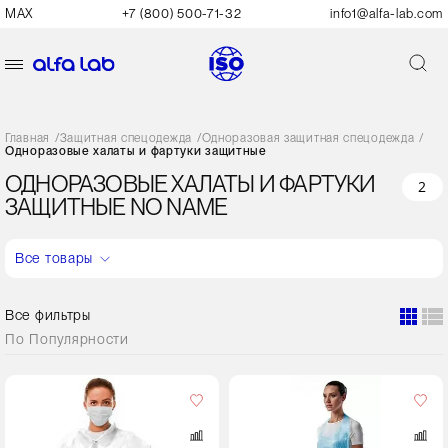
MAX
+7 (800) 500-71-32
info1@alfa-lab.com
Главная
/
Защитная спецодежда
/
Одноразовая защитная спецодежда
/
Одноразовые халаты и фартуки защитные
ОДНОРАЗОВЫЕ ХАЛАТЫ И ФАРТУКИ
2
ЗАЩИТНЫЕ NO NAME
Все товары
Все фильтры
По
Популярности
Кол-
во
в
упаковке