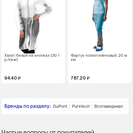
100 штук
Пол
универсальный
Цвет
Халат белый на кнопках (30 г
Фартук полиэтиленовый, 20 м
р./кв.м)
км
94.40 ₽
787.20 ₽
Бренды по разделу:
DuPont
Puretech
Волгамедикал
Частые вопросы от покупателей