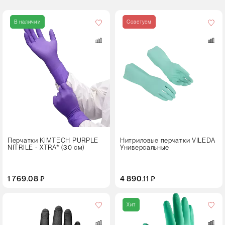
Кол-
во
В наличии
Советуем
в
упаковке
10 пар
Размер
S
M
L
XL
Перчатки KIMTECH PURPLE
Нитриловые перчатки VILEDA
NITRILE - XTRA* (30 см)
Универсальные
Цвет
1 769.08 ₽
4 890.11 ₽
Размер
Хит
S