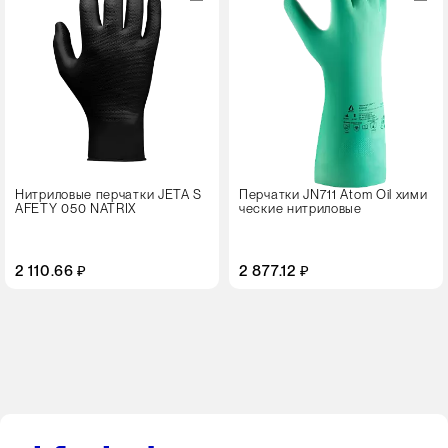
M
L
XL
XXL
Цвет
Нитриловые перчатки JETA S
Перчатки JN711 Atom Oil хими
AFETY 050 NATRIX
ческие нитриловые
2 110.66 ₽
2 877.12 ₽