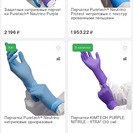
XL
Защитные нитриловые перчат
Перчатки Puretech® Neutrino
ки Puretech® Neutrino Purple
Protect нитриловые с текстур
ированными пальцами
2 196 ₽
1 953.22 ₽
Кол-
во
Хит
В наличии
в
упаковке
50 штук
Размер
XL
Цвет
Перчатки Puretech® Neutrino
Перчатки KIMTECH PURPLE
нитриловые одноразовые
NITRILE - XTRA* (30 см)