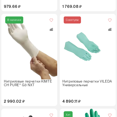
979.66 ₽
1 769.08 ₽
Кол-
во
В наличии
Советуем
в
упаковке
10 пар
Размер
S
M
L
XL
Нитриловые перчатки KIMTE
Нитриловые перчатки VILEDA
CH PURE* G3 NXT
Универсальные
Цвет
2 990.02 ₽
4 890.11 ₽
Размер
Хит