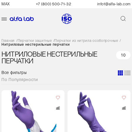
MAX
+7 (800) 500-71-32
info1@alfa-lab.com
Главная
/
Перчатки защитные
/
Перчатки из нитрила особопрочные
/
Нитриловые нестерильные перчатки
НИТРИЛОВЫЕ НЕСТЕРИЛЬНЫЕ
10
ПЕРЧАТКИ
Все фильтры
По
Популярности
Кол-
во
в
упаковке
250 штук
Размер