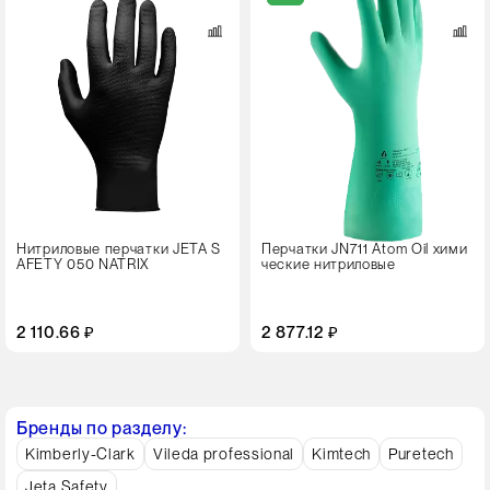
S
M
L
XL
XXL
Цвет
Нитриловые перчатки JETA S
Перчатки JN711 Atom Oil хими
AFETY 050 NATRIX
ческие нитриловые
2 110.66 ₽
2 877.12 ₽
Бренды по разделу:
Kimberly-Clark
Vileda professional
Kimtech
Puretech
Jeta Safety