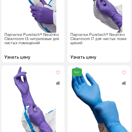
XS
S
M
L
Перчатки Puretech® Neutrino
Перчатки Puretech® Neutrino
Cleanroom I3 нитриловые для
Cleanroom I7 для чистых поме
XL
чистых помещений
щений
Узнать цену
Узнать цену
Кол-
во
Хит
в
упаковке
50 пар
Размер
S
M
L