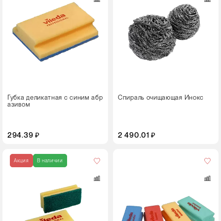
10 штук
Губка деликатная с синим абр
Спираль очищающая Инокс
азивом
294.39 ₽
2 490.01 ₽
Кол-
во
Акция
В наличии
в
упаковке
10 штук
Цвет