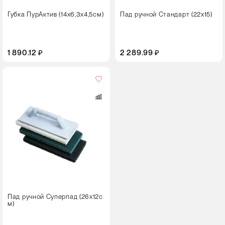
Губка ПурАктив (14х6,3х4,5см)
Пад ручной Стандарт (22х15)
Размер,
см
1 890.12 ₽
2 289.99 ₽
22×15×0,9
Пад ручной Суперпад (26х12с
м)