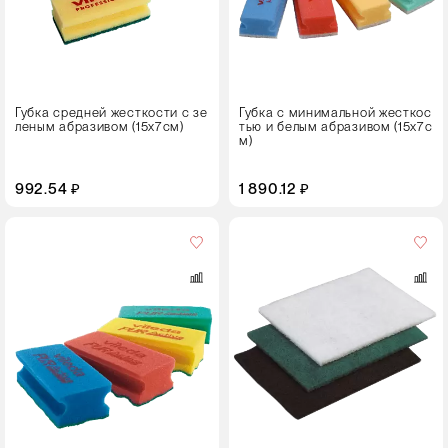
Губка средней жесткости c зе
Губка с минимальной жесткос
леным абразивом (15x7см)
тью и белым абразивом (15х7с
м)
992.54 ₽
1 890.12 ₽
Кол-
во
в
упаковке
10 штук
Цвет