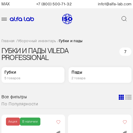
MAX
+7 (800) 500-71-32
info1@alfa-lab.com
Главная
/
Уборочный инвентарь
/
Губки и пады
ГУБКИ И ПАДЫ VILEDA
7
PROFESSIONAL
Губки
Пады
5 товаров
2 товара
Все фильтры
По
Популярности
Кол-
во
Акция
В наличии
в
упаковке