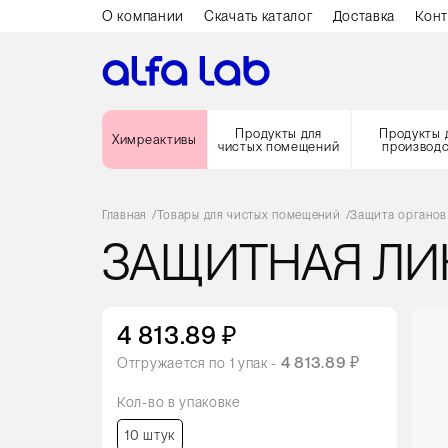
О компании
Скачать каталог
Доставка
Конт
Продукты для
Продукты 
Химреактивы
чистых помещений
производ
Главная
/
Товары для чистых помещений
/
Защита органов
ЗАЩИТНАЯ ЛИ
4 813.89 ₽
4 813.89 ₽
Отгружается по
1
упак -
Кол-во в упаковке
10 штук