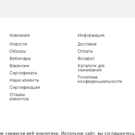
Компания
Информация
Новости
Доставка
Обзоры
Оплата
Вебинары
Возврат
Вакансии
Каталоги для
скачивания
Сертификаты
Политика
Наши клиенты
конфиденциальности
Сертификация
Отзывы
клиентов
хнических характеристик, наличия на складе, стоимости
Все пр
ле сервисов веб-аналитики. Используя сайт, вы соглашаетес
 условиях не является публичной офертой,