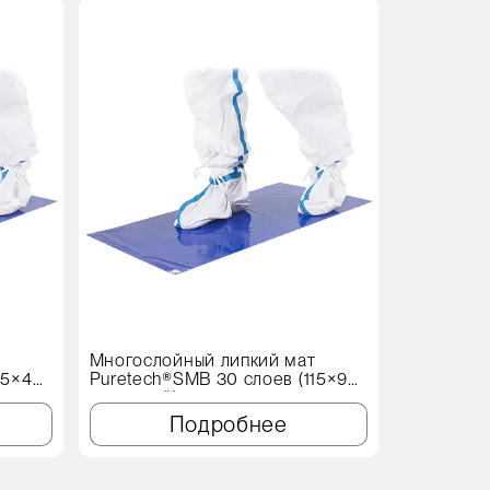
Акция
В
т
Многослойный липкий мат
Протироч
15×45
Puretech®SMB 30 слоев (115×90
X60 Genеr
см, синий)
Подробнее