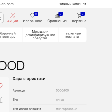
-lab.com
Личный кабинет
0
0
0
Акции
Избранное
Сравнение
Корзина
Моющие и
Уборочный
Туалетные
дезинфицирующие
инвентарь
комнаты
средства
HOOD
Характеристики
Артикул
5000.100
Тип
линза
Тип использования
многоразовые