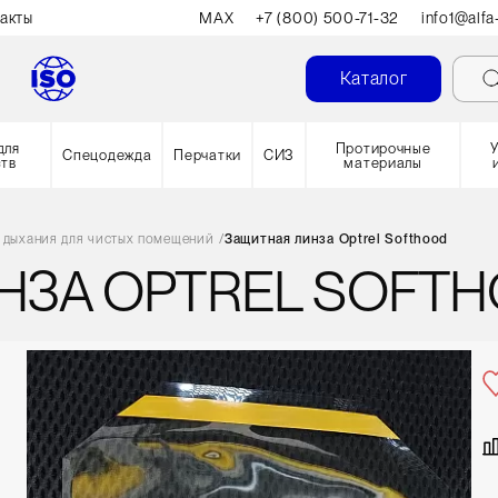
акты
MAX
+7 (800) 500-71-32
info1@alfa
Каталог
для
Протирочные
Спецодежда
Перчатки
СИЗ
ств
материалы
 дыхания для чистых помещений
/
Защитная линза Optrel Softhood
НЗА OPTREL SOFT