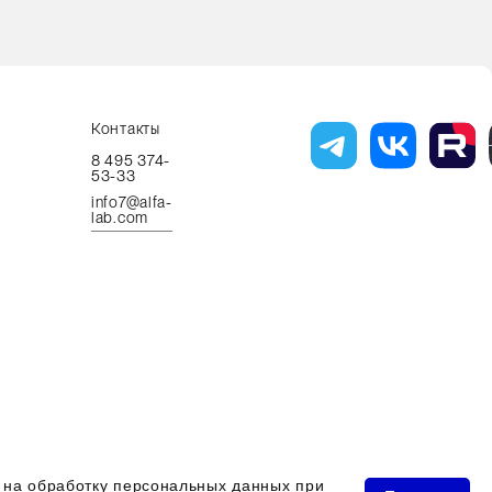
Контакты
8 495 374-
53-33
info7@alfa-
lab.com
ава защищены 2026 © ООО "Компания Альфа-Лаб"
ь на обработку персональных данных при