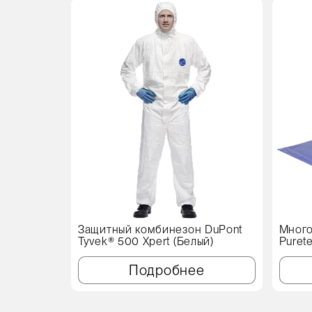
Защитный комбинезон DuPont
Много
Tyvek® 500 Xpert (Белый)
Puret
см, с
Подробнее