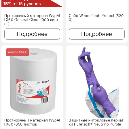
Протирочный материал WypAl
Сабо WearerTech Protect (520
l X60 Genеral Clean (900 лист
0)
ов)
Подробнее
Подробнее
Аналог 9349
Протирочный материал WypAl
Защитные нитриловые перчат
l X60 (650 листов)
ки Puretech® Neutrino Purple