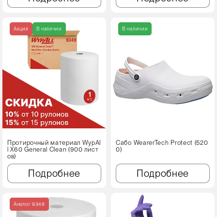
Акция
В наличии
В наличии
Протирочный материал WypAl
Сабо WearerTech Protect (520
l X60 Genеral Clean (900 лист
0)
ов)
Подробнее
Подробнее
Аналог 9349