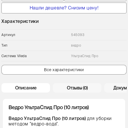
Нашли дешевле? Снизим цену!
Характеристики
Артикул
545093
Тип
ведро
Сиcтема Vileda
УльтраСпид Про
Все характеристики
Описание
Отзывы (0)
Докум
Ведро УльтраСпид Про (10 литров)
Ведро УльтраСпид Про (10 литров)
для уборки
методом "ведро-вода".