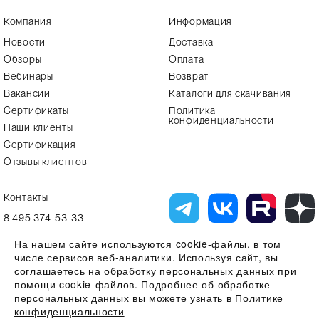
Компания
Информация
Новости
Доставка
Обзоры
Оплата
Вебинары
Возврат
Вакансии
Каталоги для скачивания
Сертификаты
Политика
конфиденциальности
Наши клиенты
Сертификация
Отзывы клиентов
Контакты
8 495 374-53-33
info7@alfa-lab.com
На нашем сайте используются cookie-файлы, в том
числе сервисов веб-аналитики. Используя сайт, вы
соглашаетесь на обработку персональных данных при
помощи cookie-файлов. Подробнее об обработке
Вся представленная на сайте информация, касающаяся технических
характеристик, наличия на складе, стоимости товаров, носит
персональных данных вы можете узнать в
Политике
информационный характер и ни при каких условиях не является
конфиденциальности
публичной офертой, определяемой положениями Статьи 437(2)