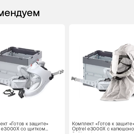
омендуем
ект «Готов к защите»
Комплект «Готов к защите
l e3000X со щитком
Optrel e3000X с капюшон
maxx
Softhood