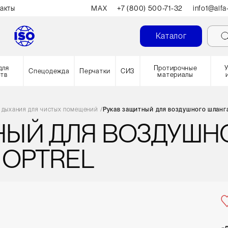
акты
MAX
+7 (800) 500-71-32
info1@alfa
Каталог
для
Протирочные
Спецодежда
Перчатки
СИЗ
ств
материалы
 дыхания для чистых помещений
/
Рукав защитный для воздушного шланг
НЫЙ ДЛЯ ВОЗДУШН
 OPTREL