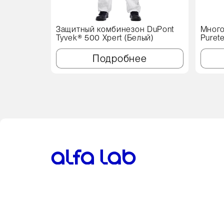
Защитный комбинезон DuPont
Много
Tyvek® 500 Xpert (Белый)
Puret
см, с
Подробнее