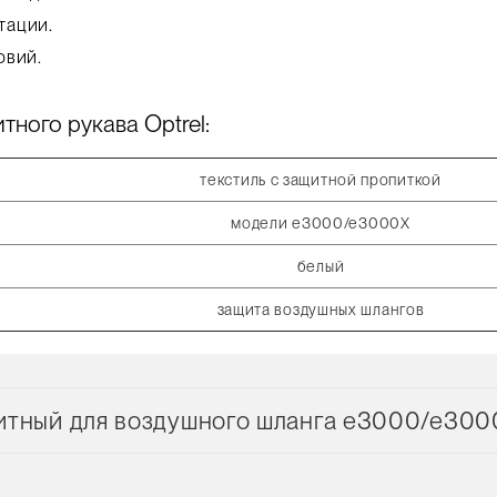
тации.
овий.
ного рукава Optrel:
текстиль с защитной пропиткой
модели e3000/e3000X
белый
защита воздушных шлангов
итный для воздушного шланга e3000/e3000