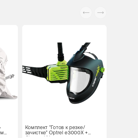
»
Комплект "Готов к резке/
ом
зачистке" Optrel e3000X +
ClearmaXX