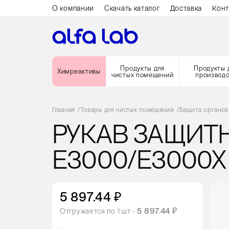
О компании
Скачать каталог
Доставка
Конт
Продукты для
Продукты 
Химреактивы
чистых помещений
производ
Главная
/
Товары для чистых помещений
/
Защита органов
РУКАВ ЗАЩИТ
E3000/E3000X
5 897.44 ₽
5 897.44 ₽
Отгружается по
1
шт -