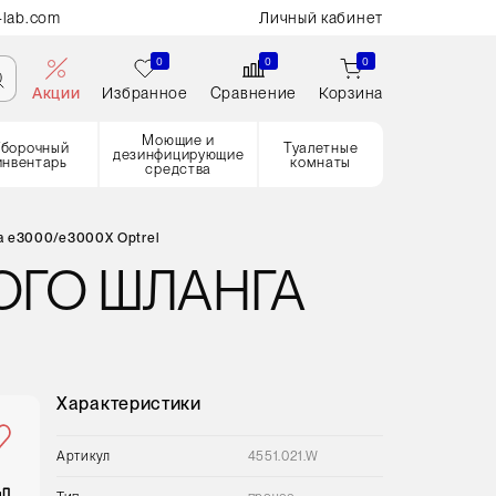
-lab.com
Личный кабинет
0
0
0
Акции
Избранное
Сравнение
Корзина
Моющие и
Уборочный
Туалетные
дезинфицирующие
инвентарь
комнаты
средства
а e3000/e3000X Optrel
ОГО ШЛАНГА
Характеристики
Артикул
4551.021.W