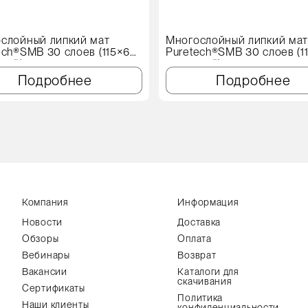
слойный липкий мат
Многослойный липкий ма
ech®SMB 30 слоев (115×60
Puretech®SMB 30 слоев (1
иний)
см, синий)
Подробнее
Подробнее
Компания
Информация
Новости
Доставка
Обзоры
Оплата
Вебинары
Возврат
Вакансии
Каталоги для
скачивания
Сертификаты
Политика
Наши клиенты
конфиденциальности