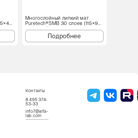
т
Многослойный липкий мат
Протироч
15×45
Puretech®SMB 30 слоев (115×90
X60 Genеr
см, синий)
Подробнее
Контакты
8 495 374-
53-33
info7@alfa-
lab.com