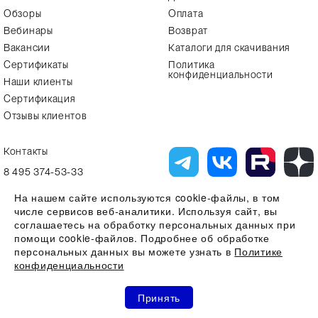
Обзоры
Оплата
Вебинары
Возврат
Вакансии
Каталоги для скачивания
Сертификаты
Политика
конфиденциальности
Наши клиенты
Сертификация
Отзывы клиентов
Контакты
8 495 374-53-33
info7@alfa-lab.com
На нашем сайте используются cookie-файлы, в том
числе сервисов веб-аналитики. Используя сайт, вы
соглашаетесь на обработку персональных данных при
помощи cookie-файлов. Подробнее об обработке
Вся представленная на сайте информация, касающаяся технических
характеристик, наличия на складе, стоимости товаров, носит
персональных данных вы можете узнать в
Политике
информационный характер и ни при каких условиях не является
конфиденциальности
публичной офертой, определяемой положениями Статьи 437(2)
Гражданского кодекса РФ
0
0
0
Все права защищены 2026 © ООО "Компания Альфа-Лаб" ИНН
Принять
7731644966 | ОГРН 1107746123121
Акции
Избранное
Сравнение
Корзина