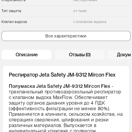
Стерильность
нестерильные
Тип защиты
от пыли
Клапан выдоха
с клапаном выдоха
Все характеристики
Описание
Отзывы (0)
Докум
Респиратор Jeta Safety JM-9312 Mircon Flex
Полумаска Jeta Safety JM-9312 Mircon Flex
-
трехпанельный противоаэрозольный респиратор
с клапаном выдоха MaxFlow. Обеспечивает
защиту органов дыхания уровня до 4 ПДК
(эффективность фильтрации не менее 80%).
Применяется в клининге, сельском хозяйстве, на
операциях сверления, шлифования и резки
различных материалов. Выпускается в
индивидуальной упаковке с подвесом.