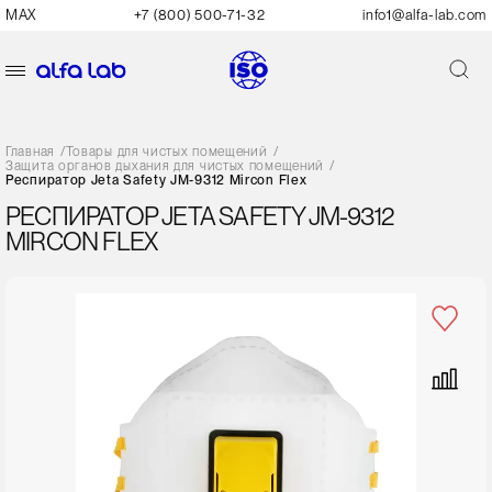
MAX
+7 (800) 500-71-32
info1@alfa-lab.com
Главная
/
Товары для чистых помещений
/
Защита органов дыхания для чистых помещений
/
Респиратор Jeta Safety JM-9312 Mircon Flex
РЕСПИРАТОР JETA SAFETY JM-9312
MIRCON FLEX