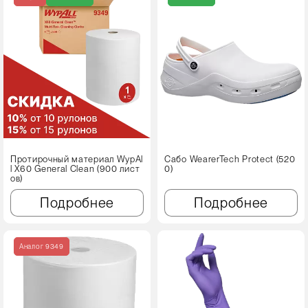
Протирочный материал WypAl
Сабо WearerTech Protect (520
l X60 Genеral Clean (900 лист
0)
ов)
Подробнее
Подробнее
Аналог 9349