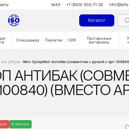
акты
MAX
+7 (800) 500-71-32
info1@alfa
Каталог
для
Протирочные
Спецодежда
Перчатки
СИЗ
ств
материалы
 для уборки
/
Моп СуперМоп Антибак (совместим с ручкой с арт. 100840)
П АНТИБАК (СОВМ
 100840) (ВМЕСТО 
кция
В наличии