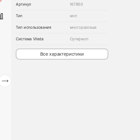
Артикул
167850
Тип
моп
Тип использования
многоразовые
Сиcтема Vileda
Супермоп
Все характеристики