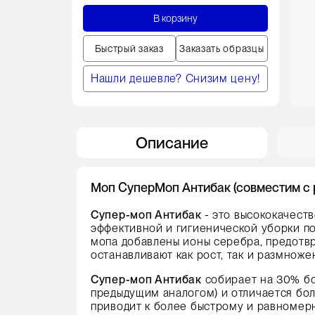
В корзину
Быстрый заказ
Заказать образцы
Нашли дешевле? Снизим цену!
Описание
Моп СуперМоп Антибак (совместим с ру
Супер-моп Антибак
- это высококачест
эффективной и гигиенической уборки по
мопа добавлены ионы серебра, предотвр
останавливают как рост, так и размноже
Супер-моп Антибак
собирает на 30% бо
предыдущим аналогом) и отличается бо
приводит к более быстрому и равномер