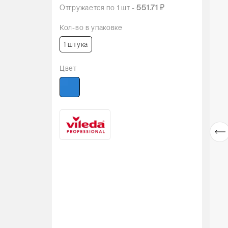
551.71 ₽
Отгружается по
1
шт -
Кол-во в упаковке
1 штука
Цвет