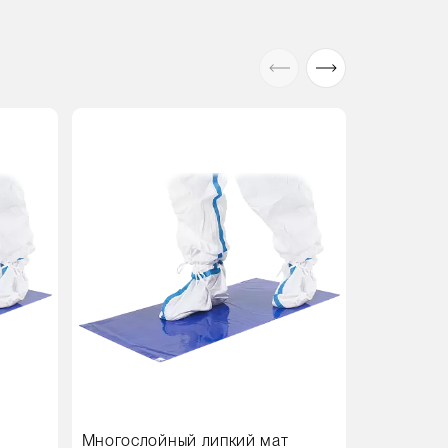
Акция
В
т
Многослойный липкий мат
Протироч