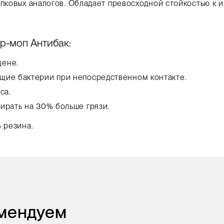
опковых аналогов. Обладает превосходной стойкостью к и
р-моп Антибак:
цене.
щие бактерии при непосредственном контакте.
еса.
ирать на 30% больше грязи.
 резина.
омендуем