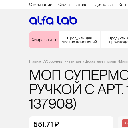
О компании
Скачать каталог
Доставка
Конт
Продукты для
Продукты 
Химреактивы
чистых помещений
производ
Главная
/
Уборочный инвентарь
/
Держатели и мопы
/
Мопы
МОП СУПЕРМО
РУЧКОЙ С АРТ.
137908)
551.71 ₽
А