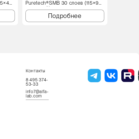
15×45
Puretech®SMB 30 слоев (115×90
X60 Genеr
см, синий)
Подробнее
Контакты
8 495 374-
53-33
info7@alfa-
lab.com