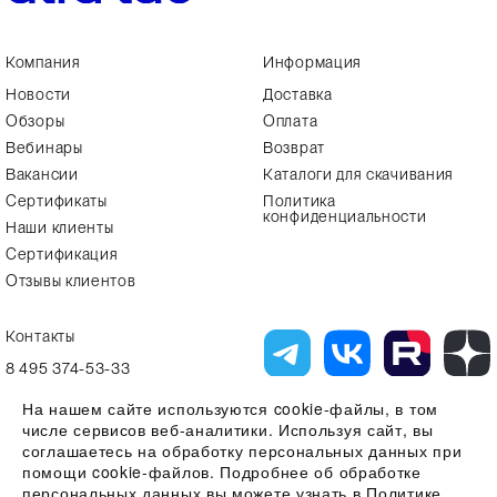
Компания
Информация
Новости
Доставка
Обзоры
Оплата
Вебинары
Возврат
Вакансии
Каталоги для скачивания
Сертификаты
Политика
конфиденциальности
Наши клиенты
Сертификация
Отзывы клиентов
Контакты
8 495 374-53-33
info7@alfa-lab.com
На нашем сайте используются cookie-файлы, в том
числе сервисов веб-аналитики. Используя сайт, вы
соглашаетесь на обработку персональных данных при
помощи cookie-файлов. Подробнее об обработке
Вся представленная на сайте информация, касающаяся технических
характеристик, наличия на складе, стоимости товаров, носит
персональных данных вы можете узнать в
Политике