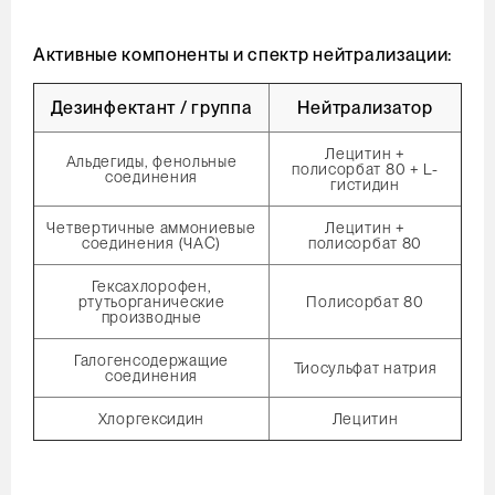
Активные компоненты и спектр нейтрализации:
Дезинфектант / группа
Нейтрализатор
Лецитин +
Альдегиды, фенольные
полисорбат 80 + L-
соединения
гистидин
Четвертичные аммониевые
Лецитин +
соединения (ЧАС)
полисорбат 80
Гексахлорофен,
ртутьорганические
Полисорбат 80
производные
Галогенсодержащие
Тиосульфат натрия
соединения
Хлоргексидин
Лецитин