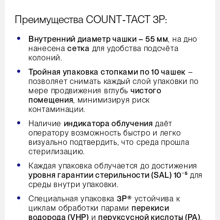
Преимущества COUNT‑TACT 3P:
Внутренний диаметр чашки – 55 мм
, на дно
нанесена
сетка
для удобства подсчёта
колоний.
Тройная упаковка стопками по 10 чашек
–
позволяет снимать каждый слой упаковки по
мере продвижения вглубь
чистого
помещения
, минимизируя риск
контаминации.
Наличие
индикатора облучения
даёт
оператору возможность быстро и легко
визуально подтвердить, что среда прошла
стерилизацию.
Каждая упаковка облучается до достижения
уровня гарантии стерильности (SAL) 10⁻⁵
для
среды внутри упаковки.
Специальная упаковка
3P®
устойчива к
циклам обработки парами
перекиси
водорода (VHP)
и
перуксусной кислоты (PA)
.