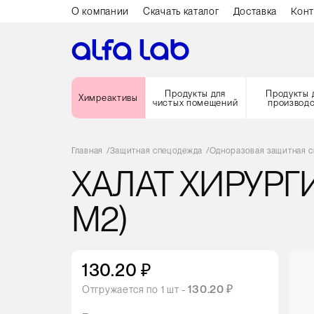
О компании
Скачать каталог
Доставка
Конт
Продукты для
Продукты 
Химреактивы
чистых помещений
производ
Главная
/
Защитная спецодежда
/
Одноразовая защитная 
ХАЛАТ ХИРУРГИ
М2)
130.20 ₽
130.20 ₽
Отгружается по
1
шт -