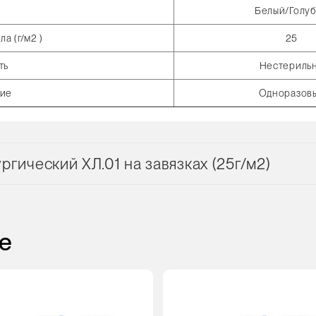
Белый/Голу
а (г/м2 )
25
ть
Нестериль
ние
Одноразов
гический ХЛ.01 на завязках (25г/м2)
е