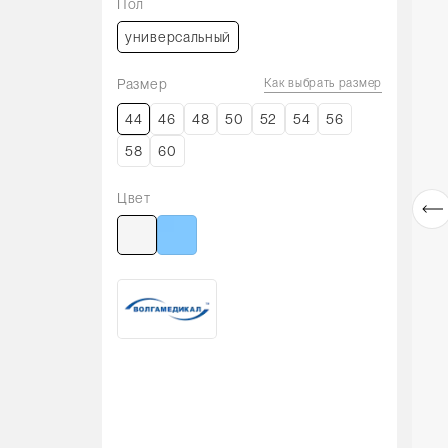
Пол
универсальный
Размер
Как выбрать размер
44
46
48
50
52
54
56
58
60
Цвет