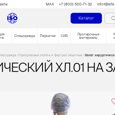
акты
MAX
+7 (800) 500-71-32
info1@alfa
Каталог
для
Протирочные
Спецодежда
Перчатки
СИЗ
ств
материалы
спецодежда
/
Одноразовые халаты и фартуки защитные
/
Халат хирургически
ЧЕСКИЙ ХЛ.01 НА З