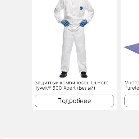
Защитный комбинезон DuPont
Много
Tyvek® 500 Xpert (Белый)
Puret
см, с
Подробнее