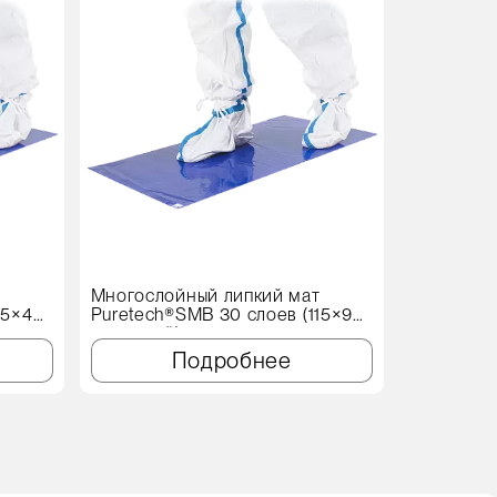
т
Многослойный липкий мат
Протироч
15×45
Puretech®SMB 30 слоев (115×90
X60 Genеr
см, синий)
Подробнее