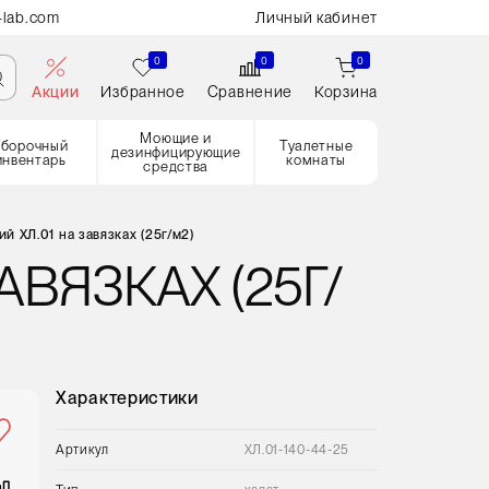
-lab.com
Личный кабинет
0
0
0
Акции
Избранное
Сравнение
Корзина
Моющие и
Уборочный
Туалетные
дезинфицирующие
инвентарь
комнаты
средства
й ХЛ.01 на завязках (25г/м2)
АВЯЗКАХ (25Г/
Характеристики
Артикул
ХЛ.01-140-44-25