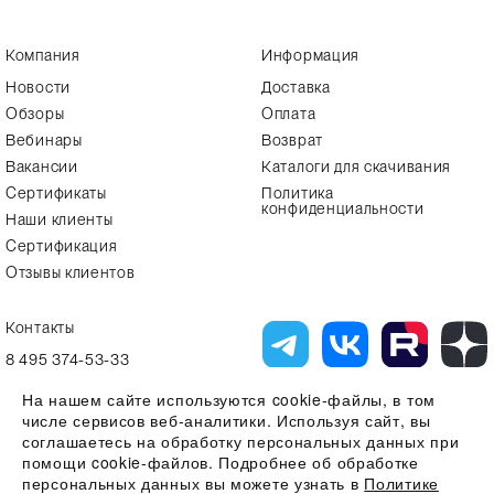
Компания
Информация
Новости
Доставка
Обзоры
Оплата
Вебинары
Возврат
Вакансии
Каталоги для скачивания
Сертификаты
Политика
конфиденциальности
Наши клиенты
Сертификация
Отзывы клиентов
Контакты
8 495 374-53-33
info7@alfa-lab.com
На нашем сайте используются cookie-файлы, в том
числе сервисов веб-аналитики. Используя сайт, вы
соглашаетесь на обработку персональных данных при
помощи cookie-файлов. Подробнее об обработке
Вся представленная на сайте информация, касающаяся технических
характеристик, наличия на складе, стоимости товаров, носит
персональных данных вы можете узнать в
Политике
информационный характер и ни при каких условиях не является