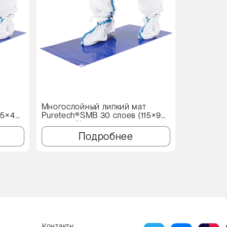
т
Многослойный липкий мат
Протироч
15×45
Puretech®SMB 30 слоев (115×90
X60 Genеr
см, синий)
Подробнее
Контакты