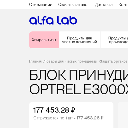
О компании
Скачать каталог
Доставка
Конт
Продукты для
Продукты 
Химреактивы
чистых помещений
производ
Главная
/
Товары для чистых помещений
/
Защита органов
БЛОК ПРИНУД
OPTREL E3000
177 453.28 ₽
177 453.28 ₽
Отгружается по
1
шт -