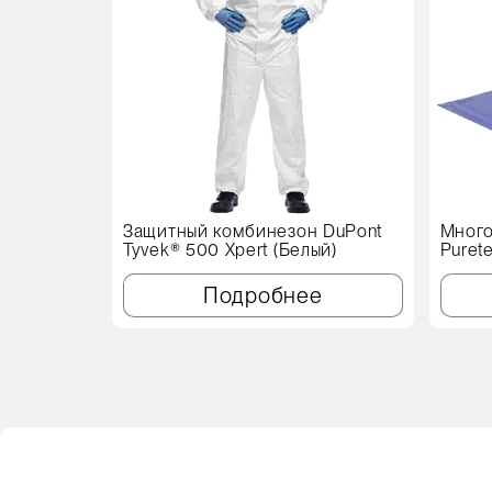
Защитный комбинезон DuPont
Много
Tyvek® 500 Xpert (Белый)
Puret
см, с
Подробнее