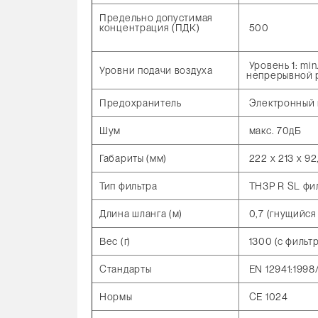
Предельно допустимая
концентрация (ПДК)
500
Уровень 1: min
Уровни подачи воздуха
непрерывной р
Предохранитель
Электронный 
Шум
макс. 70дБ
Габариты (мм)
222 x 213 x 92
Тип фильтра
TH3P R SL фил
Длина шланга (м)
0,7 (гнущийся 
Вес (г)
1300 (с фильт
Стандарты
EN 12941:1998
Нормы
CE 1024