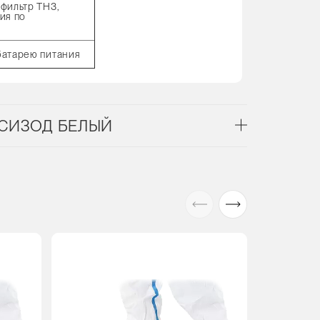
-фильтр TH3,
ия по
батарею питания
0X СИЗОД БЕЛЫЙ
Акция
В