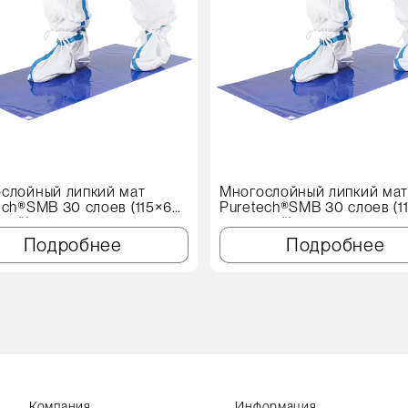
слойный липкий мат
Многослойный липкий ма
ech®SMB 30 слоев (115×60
Puretech®SMB 30 слоев (1
иний)
см, синий)
Подробнее
Подробнее
Компания
Информация