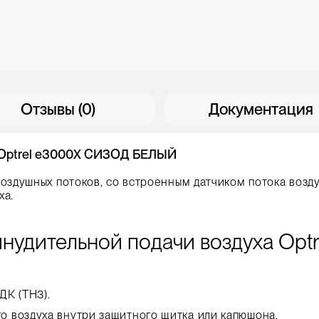
Отзывы (0)
Документация
а Optrel e3000X СИЗОД БЕЛЫЙ
душных потоков, со встроенным датчиком потока воздух
ха.
нудительной подачи воздуха Optr
ДК (TH3).
 воздуха внутри защитного щитка или капюшона.