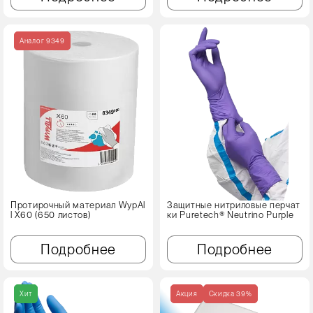
Аналог 9349
Протирочный материал WypAl
Защитные нитриловые перчат
l X60 (650 листов)
ки Puretech® Neutrino Purple
Подробнее
Подробнее
Хит
Акция
Cкидка 39%