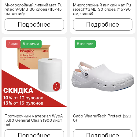
Многослойный липкий мат Pu
Многослойный липкий мат Pu
retech®SMB 30 слоев (115×45
retech®SMB 30 слоев (115×90
см, синий)
см, синий)
Подробнее
Подробнее
Акция
В наличии
В наличии
Протирочный материал WypAl
Сабо WearerTech Protect (520
l X60 Genеral Clean (900 лист
0)
ов)
Подробнее
Подробнее