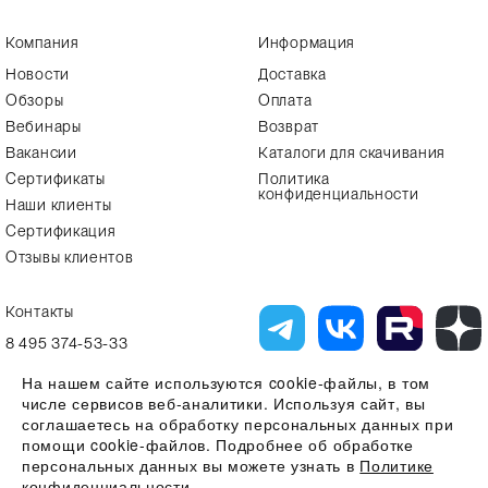
Компания
Информация
Новости
Доставка
Обзоры
Оплата
Вебинары
Возврат
Вакансии
Каталоги для скачивания
Сертификаты
Политика
конфиденциальности
Наши клиенты
Сертификация
Отзывы клиентов
Контакты
8 495 374-53-33
info7@alfa-lab.com
На нашем сайте используются cookie-файлы, в том
числе сервисов веб-аналитики. Используя сайт, вы
соглашаетесь на обработку персональных данных при
помощи cookie-файлов. Подробнее об обработке
Вся представленная на сайте информация, касающаяся технических
характеристик, наличия на складе, стоимости товаров, носит
персональных данных вы можете узнать в
Политике
информационный характер и ни при каких условиях не является
конфиденциальности
публичной офертой, определяемой положениями Статьи 437(2)