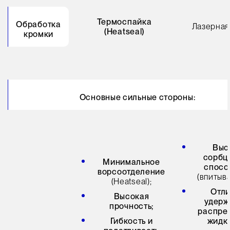
Термоспайка
Обработка
Лазерная
(Heatseal)
кромки
Основные сильные стороны:
Выс
сорбц
Минимальное
спосо
ворсоотделение
(впитыв
(Heatseal);
Отл
Высокая
удерж
прочность;
распре
Гибкость и
жидк