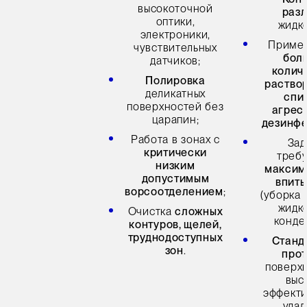
высокоточной
раз
оптики,
жидк
электроники,
Приме
чувствительных
бол
датчиков;
колич
Полировка
раство
деликатных
спи
поверхностей без
агрес
царапин;
дезинфе
Работа в зонах с
Зад
критически
треб
низким
максим
допустимым
впит
ворсоотделением
;
(уборка
жидк
Очистка
сложных
конде
контуров, щелей,
труднодоступных
Станд
зон
.
про
поверх
выс
эффект
уда