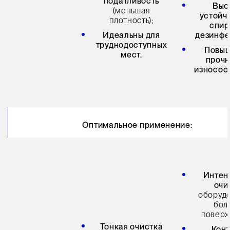
податливость
Выс
(меньшая
устойч
плотность);
спир
Идеальны для
дезинфе
труднодоступных
Повы
мест.
прочн
износос
Оптимальное применение:
Интен
очи
оборуд
бол
поверх
Тонкая очистка
Кон