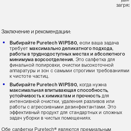
загря
Заключение и рекомендации:
Выбирайте Puretech WIPS80,
если ваша задача
требует
максимально деликатного подхода,
работы в труднодоступных местах и абсолютного
минимума ворсоотделения.
Это салфетка для
финальной полировки, очистки высокоточной
аппаратуры и зон с самыми строгими требованиями
к чистоте частиц.
Выбирайте Puretech WIPS90,
когда нужна
максимальная впитывающая способность,
устойчивость к химикатам и прочность
для
интенсивной очистки, удаления разливов или
работы с агрессивными дезинфектантами. Это
эффективный продукт для стандартных и сложных
задач уборки в чистых помещениях.
Обе салфетки Puretech® являются премиальным